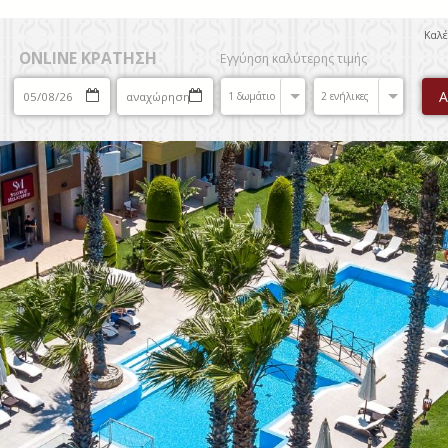
Καλ
ONLINE ΚΡΑΤΗΣΗ
Εγγύηση καλύτερης τιμής
1 δωμάτιο
2 ενήλικες