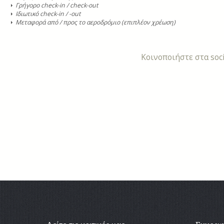
Γρήγορο check-in / check-out
Ιδιωτικό check-in / -out
Μεταφορά από / προς το αεροδρόμιο (επιπλέον χρέωση)
Κοινοποιήστε στα soci