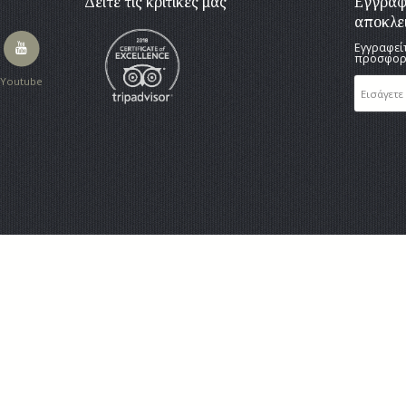
Δείτε τις κριτικές μας
Εγγραφε
αποκλε
Εγγραφείτ
προσφορ
Youtube
ll Rights Reserved.
, Ρόδος, Δωδεκάνησα, Ελλάδα
410 67640