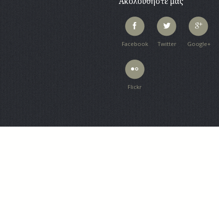
Ακολουθήστε μας
Facebook
Twitter
Google+
Flickr
Copyright 2026 Stavros Melathron. A
6ο χλμ. Ρόδου - Καλλιθέας, 85100
Τηλ:
+30 22410 60883
, Φαξ: +30 22
Email :
stavmel@rho.forthnet.gr