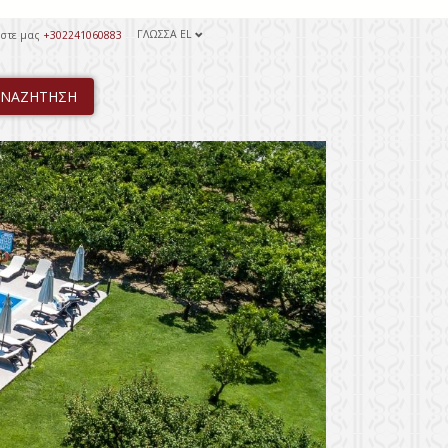
ΓΛΏΣΣΑ
EL
έστε μας
+302241060883