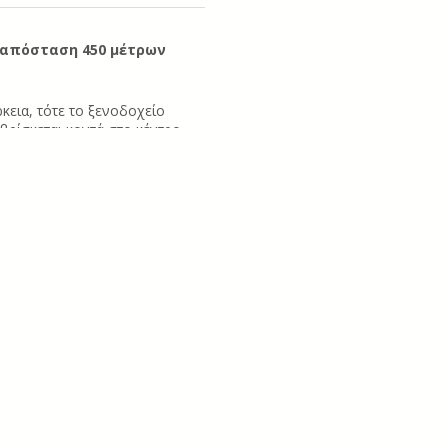
ε απόσταση 450 μέτρων
κεια, τότε το ξενοδοχείο
 βρίσκεται κοντά στο κέντρο
βετε την καλύτερη δυνατή
στο νησί της Ρόδου, έχουμε για