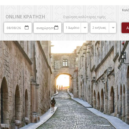
Καλ
ONLINE ΚΡΑΤΗΣΗ
Εγγύηση καλύτερης τιμής
1 δωμάτιο
2 ενήλικες