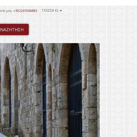
ΓΛΏΣΣΑ
EL
έστε μας
+302241060883