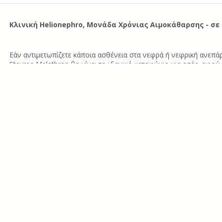
Κλινική Helionephro, Μονάδα Χρόνιας Αιμοκάθαρσης - σ
Εάν αντιμετωπίζετε κάποια ασθένεια στα νεφρά ή νεφρική ανεπάρ
Stavros Melathron θα γίνει το ιδανικό καταφύγιο για εσάς, αφού
αιμοκάθαρσης Helionephro, όπου θα έχετε την δυνατότητα να λά
θεραπεία.
Αναλυτικά:
Απόσταση από αεροδρόμιο: 18 χλμ. (20 λεπτά με το αυτοκίνητο)
Απόσταση από το κεντρικό λιμάνι: 6 χλμ. ( 7 λεπτά με το αυτοκίνητο)
Σε μικρή απόσταση από την στάση λεωφορείων και ταξί
Ό,τι και αν έχετε στο νου να κάνετε και να δείτε όσο βρίσκεστε 
εσάς τις καλύτερες προτάσεις!